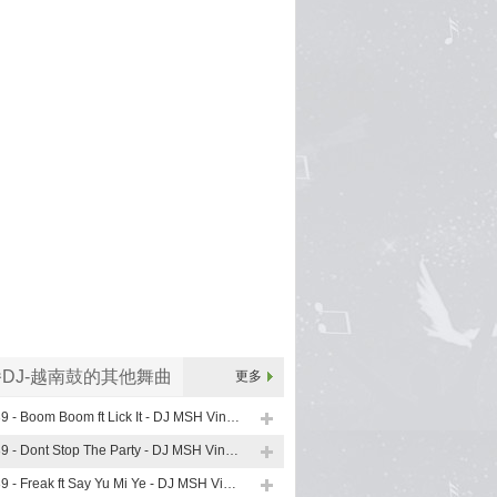
DJ-越南鼓的其他舞曲
更多
139 - Boom Boom ft Lick It - DJ MSH VinaHouse Mix
139 - Dont Stop The Party - DJ MSH VinaHouse Mix
139 - Freak ft Say Yu Mi Ye - DJ MSH VinaHouse Mix