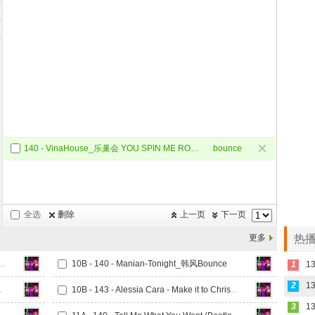
140 - VinaHouse_乐巢会 YOU SPIN ME ROUND - VAVH Remix
bounce
全选
删除
上一页
下一页
更多
热播
 With Me (SDJ Bootleg)_韩风Bounce
10B - 140 - Manian-Tonight_韩风Bounce
1
2
rle Remix)_韩风Bounce
10B - 143 - Alessia Cara - Make it to Christmas (Doha Remix)_韩风Bounce
3