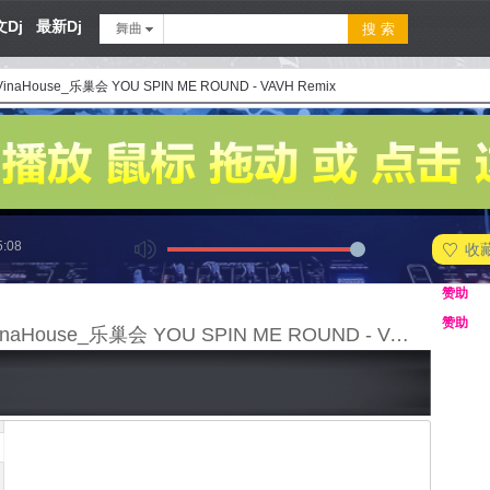
Dj
最新Dj
舞曲
 VinaHouse_乐巢会 YOU SPIN ME ROUND - VAVH Remix
5:08
收
赞助
赞助
140 - VinaHouse_乐巢会 YOU SPIN ME ROUND - VAVH Remix