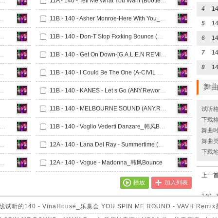
 140 - Enjoy the day x My gsoline (Fatrik edit)_韩风Bounce
11A - 140 - Tell Me What You Want (Bootleg).com_韩风Bounce
4
 - (CAMCO Bootleg Mix)_韩风Bounce
11B - 140 - Asher Monroe-Here With You_韩风Bounce
5
Bass Is Pumping (Original Mix)_韩风Bounce
11B - 140 - Don-T Stop Fxxking Bounce (DJ Thome Rework)_韩风Bounce
6
7
ing Banger - (CAMCO REWORK)_韩风Bounce
11B - 140 - Get On Down-[G.A.L.E.N REMIX)_韩风Bounce
8
t Up (NIGHT Rework)_韩风Bounce
11B - 140 - I Could Be The One (A-CIVIL Remix)_韩风Bounce
舞
 - Rage (Martinz.Bootleg)_韩风Bounce
11B - 140 - KANES - Let s Go (ANY.Rework)_韩风Bounce
11B - 140 - MELBOURNE SOUND (ANY.Rework)_韩风Bounce
试听格
下载格
- 140 - One Two three four (YIyi Rework)_韩风Bounce
11B - 140 - Voglio Vederti Danzare_韩风Bounce
舞曲时长
舞曲类
 - Smasher - Constans (Original Mix)_韩风Bounce
12A - 140 - Lana Del Ray - Summertime (SORRYBADA REMIX)_韩风Bounce
下载
 - SKINSHIP-Vogue - Madonna (ANY.Rework)_韩风Bounce
12A - 140 - Vogue - Madonna_韩风Bounce
上一
播放
加入列表
40 - VinaHouse_乐巢会 YOU SPIN ME ROUND - VAVH 