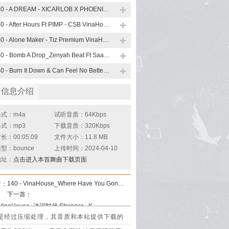
140 - A DREAM - XICARLOB X PHOENIX VinaHouse Mix
140 - After Hours Ft PIMP - CSB VinaHouse Mix
140 - Alone Maker - Tiz Premium VinaHouse Mix
140 - Bomb A Drop_Zenyah Beat Ft Saa Minxee Ft Family Bass VinaHouse Mix
140 - Burn It Down & Can Feel No Better - ARS VinaHouse Mix
曲信息介绍
式：m4a
试听音质：64Kbps
式：mp3
下载音质：320Kbps
：00:05:09
文件大小：11.8 MB
型：bounce
上传时间：2024-04-10
地址：
点击进入本首舞曲下载页面
140 - VinaHouse_Where Have You Gone - Tybo Remix
首：
下一首：
140 - VinaHouse_冰河时代 Stronger - Ka Minn Remix
Remix是经过压缩处理，其音质和本站提供下载的