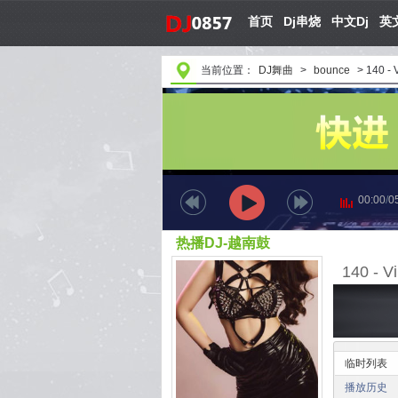
首页
Dj串烧
中文Dj
英文
当前位置：
DJ舞曲
>
bounce
>
140 -
00:00
/
0
热播DJ-越南鼓
临时列表
播放历史