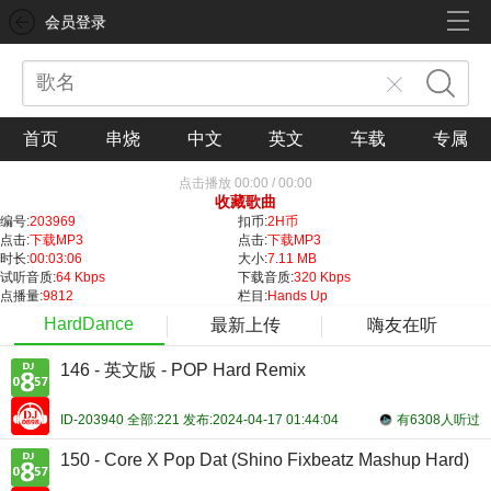
会员登录
首页
串烧
中文
英文
车载
专属
点击播放
00:00
/
00:00
收藏歌曲
编号:
203969
扣币:
2H币
点击:
下载MP3
点击:
下载MP3
时长:
00:03:06
大小:
7.11 MB
试听音质:
64 Kbps
下载音质:
320 Kbps
点播量:
9812
栏目:
Hands Up
HardDance
最新上传
嗨友在听
146 - 英文版 - POP Hard Remix
ID-203940 全部:221 发布:2024-04-17 01:44:04
有6308人听过
150 - Core X Pop Dat (Shino Fixbeatz Mashup Hard)