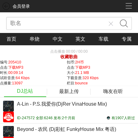
会员登录
首页
串烧
中文
英文
车载
专属
点击播放
00:00
/
00:00
收藏歌曲
编号:
205410
扣币:
2H币
点击:
下载MP3
点击:
下载MP3
时长:
00:09:14
大小:
21.1 MB
试听音质:
64 Kbps
下载音质:
320 Kbps
点播量:
13097
栏目:
bounce
DJ总站
最新上传
嗨友在听
A-Lin - P.S.我爱你(DjRer VinaHouse Mix)
ID-247572 全部:6246 发布:2个月前
有1907人听过
Beyond - 农民 (Dj彩虹 FunkyHouse Mix 粤语)