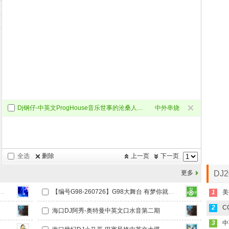
Dj钢仔-中英文ProgHouse音乐世事的沧桑人情的冷漠无心睡眠鼓DJ串烧
中外串烧
全选
删除
上一页
下一页
更多
DJ
英文Electro北京李闪闪订做有情饮水饱丰田车载串烧
【编号G98-260726】G98大舞台 有梦你就来（中英文HOUSE气氛节奏往上飘蒙叉叉串烧）
1
美
2
C
海口DJ阿秀-奥特曼中英文口水音第二期
3