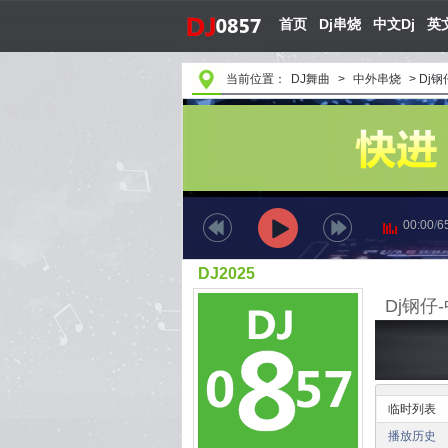
首页
Dj串烧
中文Dj
英文
当前位置：
DJ舞曲
>
中外串烧
>
Dj
00:00
/
6
DJ2025
临时列表
播放历史