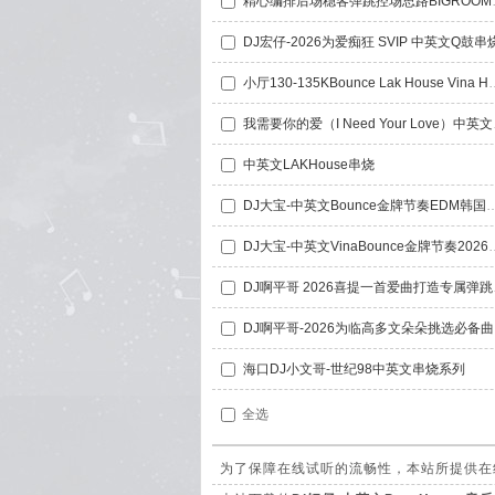
精心编排后场稳客
DJ宏仔-2026为爱痴狂 SVIP 中英文Q鼓串
小厅130-135KBounce Lak Hou
我需要你的爱
中英文LAKHouse串烧
DJ大宝-中英文Bounce金牌节奏EDM韩国棒斯
DJ大宝-中英文VinaBounce金牌节奏2
DJ啊平哥 2
DJ啊
海口DJ小文哥-世纪98中英文串烧系列
全选
为了保障在线试听的流畅性，本站所提供在线