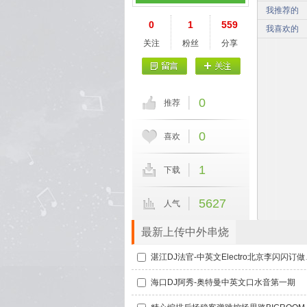
我推荐的
0
1
559
我喜欢的
关注
粉丝
分享
0
推荐
0
喜欢
1
下载
5627
人气
最新上传中外串烧
湛江DJ法官-中
海口DJ阿秀-奥特曼中英文口水音第一期