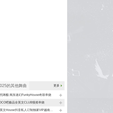
2025的其他舞曲
更多
托咪酯 闽东迷幻FunkyHouse咚鼓串烧
OCO吧极品全英文CLUB慢摇串烧
中英文House抖音私人订制独家VIP越南鼓上头串烧