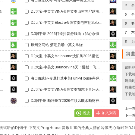
弹跳控场思路BIGROOM国潮中英文ID-DJ串烧
海口世纪DJ小马哥-巴塞风格中英文大碟
4
烧
DJ大宝-中英文VINA金牌节奏山村老尸越南鼓上劲风暴MUSIC慢摇大碟
5
se Vina House紧凑高端现场歌路DJ串烧
DJ大宝-中英文Electro金牌节奏电吉他Solo上劲风暴MUSIC慢摇大碟
6
7
（I Need Your Love）中英文水调FKHOUSE咚鼓串烧
DJ啊平哥-2026打造抖音舒服曲（我心永恒）顺利哥在往后的道路上 有钱有势有前程House上头串烧
8
为
琼州空间站-酒吧后场中英文串烧
舞
风驰电掣Music电音大碟
DJ大宝-中英文Melbourne沈阳风2026重低音上劲风暴MUSIC慢摇大碟
026玛田鼓重低音Music慢摇大碟（风驰版）
DJ大宝-中英文BounceVina天下慢摇一飞冲天上劲风暴Music电音大碟
试听格
下载格
026喜提一首爱曲打造专属弹跳（别知已vs爱你今生到永远）House给力串烧
海口dj威仔-专属打造中英FunkyHouse弹弹Q鼓串烧
舞曲时长
舞曲
平哥-2026为临高多文朵朵挑选必备曲第一首（世纪vs抖音热播之战神曲）House串烧
DJ大宝-中英文VINA金牌节奏胡志明音乐天堂风驰电掣越南鼓MUSIC慢摇大碟
下载
DJ啊平哥-顺利哥在2026年顺风顺水顺财神打造给力曲（飞法法）必备串烧
上一
播放
加入列表
下一
试听的Dj钢仔-中英文ProgHouse音乐世事的沧桑人情的冷漠无心睡眠鼓