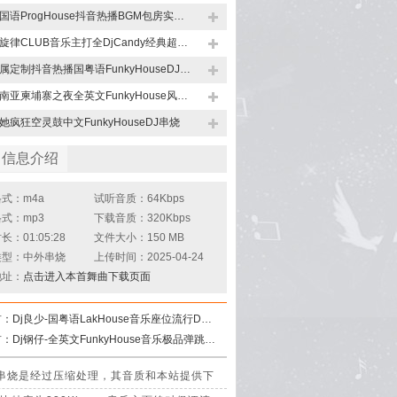
全国语ProgHouse抖音热播BGM包房实录高品质串烧
全旋律CLUB音乐主打全DjCandy经典超嗨美妙绝伦串烧
专属定制抖音热播国粤语FunkyHouseDJ串烧
东南亚柬埔寨之夜全英文FunkyHouse风格DJ串烧
她疯狂空灵鼓中文FunkyHouseDJ串烧
曲信息介绍
式：m4a
试听音质：64Kbps
式：mp3
下载音质：320Kbps
：01:05:28
文件大小：150 MB
类型：中外串烧
上传时间：2025-04-24
地址：
点击进入本首舞曲下载页面
首：
Dj良少-国粤语LakHouse音乐座位流行DJ串烧
首：
Dj钢仔-全英文FunkyHouse音乐极品弹跳系列DJ串烧
DJ串烧是经过压缩处理，其音质和本站提供下