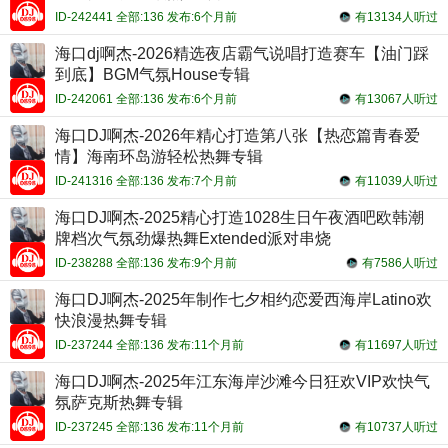
ID-242441 全部:136 发布:6个月前
有13134人听过
海口dj啊杰-2026精选夜店霸气说唱打造赛车【油门踩
到底】BGM气氛House专辑
ID-242061 全部:136 发布:6个月前
有13067人听过
海口DJ啊杰-2026年精心打造第八张【热恋篇青春爱
情】海南环岛游轻松热舞专辑
ID-241316 全部:136 发布:7个月前
有11039人听过
海口DJ啊杰-2025精心打造1028生日午夜酒吧欧韩潮
牌档次气氛劲爆热舞Extended派对串烧
ID-238288 全部:136 发布:9个月前
有7586人听过
海口DJ啊杰-2025年制作七夕相约恋爱西海岸Latino欢
快浪漫热舞专辑
ID-237244 全部:136 发布:11个月前
有11697人听过
海口DJ啊杰-2025年江东海岸沙滩今日狂欢VIP欢快气
氛萨克斯热舞专辑
ID-237245 全部:136 发布:11个月前
有10737人听过