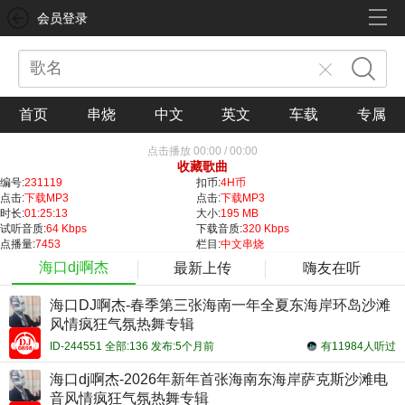
会员登录
首页
串烧
中文
英文
车载
专属
点击播放
00:00
/
00:00
收藏歌曲
编号:
231119
扣币:
4H币
点击:
下载MP3
点击:
下载MP3
时长:
01:25:13
大小:
195 MB
试听音质:
64 Kbps
下载音质:
320 Kbps
点播量:
7453
栏目:
中文串烧
海口dj啊杰
最新上传
嗨友在听
海口DJ啊杰-春季第三张海南一年全夏东海岸环岛沙滩
风情疯狂气氛热舞专辑
ID-244551 全部:136 发布:5个月前
有11984人听过
海口dj啊杰-2026年新年首张海南东海岸萨克斯沙滩电
音风情疯狂气氛热舞专辑