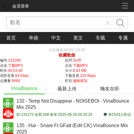
会员登录
首页
串烧
中文
英文
车载
专属
点击播放
00:00
/
00:00
收藏歌曲
编号:
232299
扣币:
2H币
点击:
下载MP3
点击:
下载MP3
时长:
00:03:46
大小:
8.63 MB
试听音质:
64 Kbps
下载音质:
320 Kbps
点播量:
9468
栏目:
越南鼓Dj
VinaBounce
最新上传
嗨友在听
132 - Temp Not Disappear - NOISEBOI - VinaBounce
Mix 2025
ID-232275 全部:248 发布:2025-06-26 00:20:25
有2543人听过
135 - Har - Snare Ft GFatt (Edit CK) VinaBounce Mix
2025