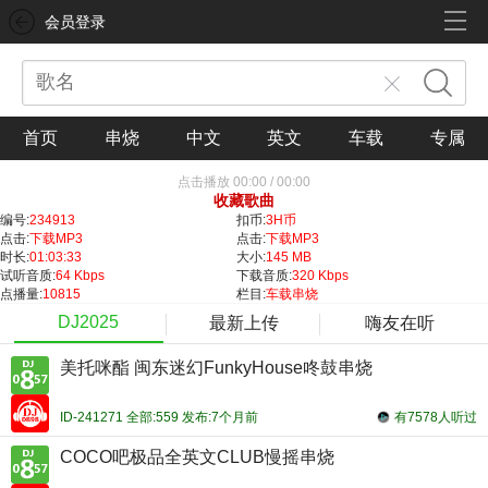
会员登录
首页
串烧
中文
英文
车载
专属
点击播放
00:00
/
00:00
收藏歌曲
编号:
234913
扣币:
3H币
点击:
下载MP3
点击:
下载MP3
时长:
01:03:33
大小:
145 MB
试听音质:
64 Kbps
下载音质:
320 Kbps
点播量:
10815
栏目:
车载串烧
DJ2025
最新上传
嗨友在听
美托咪酯 闽东迷幻FunkyHouse咚鼓串烧
ID-241271 全部:559 发布:7个月前
有7578人听过
COCO吧极品全英文CLUB慢摇串烧