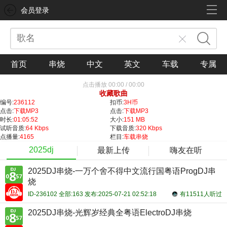
会员登录
首页
串烧
中文
英文
车载
专属
点击播放
00:00
/
00:00
收藏歌曲
编号:
236112
扣币:
3H币
点击:
下载MP3
点击:
下载MP3
时长:
01:05:52
大小:
151 MB
试听音质:
64 Kbps
下载音质:
320 Kbps
点播量:
4165
栏目:
车载串烧
2025dj
最新上传
嗨友在听
2025DJ串烧-一万个舍不得中文流行国粤语ProgDJ串
烧
ID-236102 全部:163 发布:2025-07-21 02:52:18
有11511人听过
2025DJ串烧-光辉岁经典全粤语ElectroDJ串烧