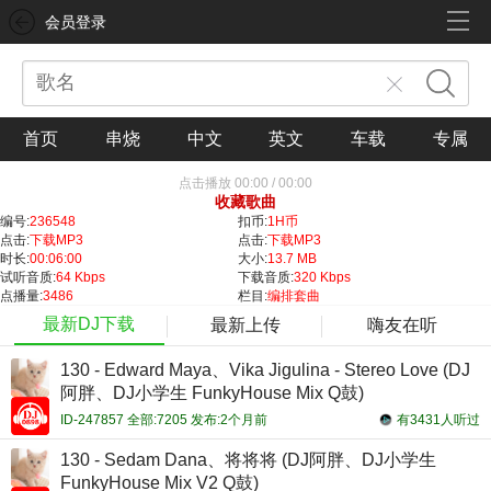
会员登录
首页
串烧
中文
英文
车载
专属
点击播放
00:00
/
00:00
收藏歌曲
编号:
236548
扣币:
1H币
点击:
下载MP3
点击:
下载MP3
时长:
00:06:00
大小:
13.7 MB
试听音质:
64 Kbps
下载音质:
320 Kbps
点播量:
3486
栏目:
编排套曲
最新DJ下载
最新上传
嗨友在听
130 - Edward Maya、Vika Jigulina - Stereo Love (DJ
阿胖、DJ小学生 FunkyHouse Mix Q鼓)
ID-247857 全部:7205 发布:2个月前
有3431人听过
130 - Sedam Dana、将将将 (DJ阿胖、DJ小学生
FunkyHouse Mix V2 Q鼓)