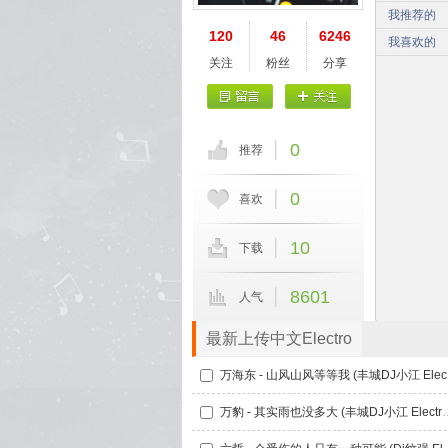
我推荐的
120
46
6246
我喜欢的
关注
粉丝
分享
0
推荐
0
喜欢
10
下载
8601
人气
最新上传中文Electro
万海
万豹 - 其实雨也没多大 (丰城