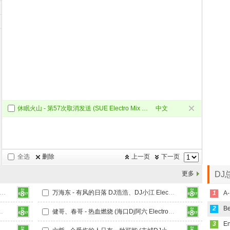
休眠火山 - 第57次取消发送 (SUE Electro Mix 2025国语男)
中文
Electro
全选
删除
上一页
下一页
更多
DJ
东 - 山风山风等等我 (丰城DJ小江 Electro Mix)
万海东 - 有风的日落 DJ浩浩、DJ小江 Electro Mix)
1
A-
2
DJ小江 Electro Mix)
健哥、春哥 - 热血燃烧 (海口Dj阿六 Electro Mix 粤语男)
3