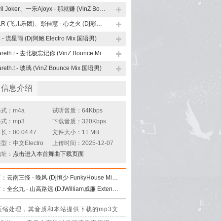
Evil Joker、一乐Ajoyx - 那就赚 (VinZ Bounce Mix 国语男)
F.I.R (飞儿乐团)、彭佳慧 - 心之火 (Dj彩虹 FunkyHouse Mix)
4 - 流星雨 (Dj阿鲍 Electro Mix 国语男)
Gareth.t - 去北极忘记你 (VinZ Bounce Mix 国语男)
reth.t - 玻璃 (VinZ Bounce Mix 国语男)
曲信息介绍
式：m4a
试听音质：64Kbps
式：mp3
下载音质：320Kbps
：00:04:47
文件大小：11 MB
型：中文Electro
上传时间：2025-12-07
地址：
点击进入本首舞曲下载页面
首：
云南三怪 - 晚风 (Dj恒少 FunkyHouse Mix 2025国语男)咚鼓
首：
全幺九 - 山高路远 (DJWilliam威廉 Extended Mix) 沈阳风
是经过压缩处理，其音质和本站提供下载的mp3文