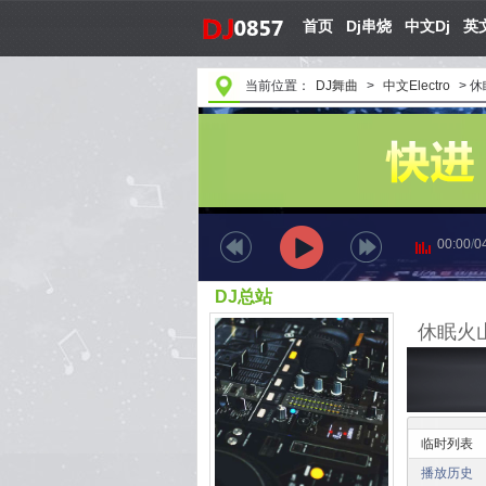
首页
Dj串烧
中文Dj
英文
当前位置：
DJ舞曲
>
中文Electro
>
休
00:00
/
0
DJ总站
临时列表
播放历史