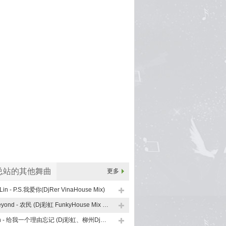
总站的其他舞曲
更多
Lin - P.S.我爱你(DjRer VinaHouse Mix)
Beyond - 农民 (Dj彩虹 FunkyHouse Mix 粤语)
En - 给我一个理由忘记 (Dj彩虹、柳州Dj子靖 FunkyHouse Mix)