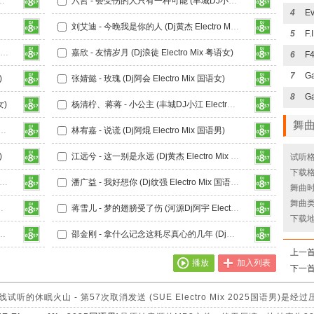
 (Dj纹强 Electro Mix 国语男)
六哲 - 会受伤的人只有一种可能 (丰城DJ小江 Electro Mix)
4
刘艾迪 - 今晚我是你的人 (Dj黄杰 Electro Mix 国语女)
5
吴琳珂Moske - 失眠了 (海口DJZz、丰城DJ小江 Electro Mix)
嘉欣 - 友情岁月 (Dj浪徒 Electro Mix 粤语女)
6
F
7
)
张婧懿 - 玫瑰 (Dj阿会 Electro Mix 国语女)
8
Ga
女)
杨清柠、蒋蒋 - 小公主 (丰城DJ小江 Electro Mix)
舞
不悔 (DjTLK Electro Mix 粤语女)
林宥嘉 - 说谎 (Dj阿焜 Electro Mix 国语男)
)
江远兮 - 这一别是永远 (Dj黄杰 Electro Mix 国语男)
试听格
下载格
 - 好想再爱你 (河源Dj阿宇 Electro Mix 国语男)
潘广益 - 我好想你 (Dj纹强 Electro Mix 国语男)
舞曲时长
舞曲类
DJ小江 Electro Mix)
蒋雪儿 - 梦的翅膀受了伤 (河源Dj阿宇 Electro Mix 国语女)
下载
 (丰城DJ小江、南昌DJ阿昊 Electro Mix)
邵金刚 - 拿什么记念这耗尽真心的几年 (Dj黄杰、DjAzge Electro Mix 国语男)
上一
播放
加入列表
下一
休眠火山 - 第57次取消发送 (SUE Electro Mix 2025国语男)