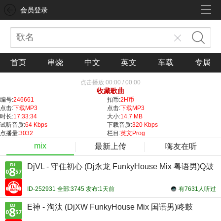
会员登录
首页
串烧
中文
英文
车载
专属
点击播放
00:00
/
00:00
收藏歌曲
编号:
246661
扣币:
2H币
点击:
下载MP3
点击:
下载MP3
时长:
17:33:34
大小:
14.7 MB
试听音质:
64 Kbps
下载音质:
320 Kbps
点播量:
3032
栏目:
英文Prog
mix
最新上传
嗨友在听
DjVL - 守住初心 (Dj永龙 FunkyHouse Mix 粤语男)Q鼓
ID-252931 全部:3745 发布:1天前
有7631人听过
E神 - 淘汰 (DjXW FunkyHouse Mix 国语男)咚鼓