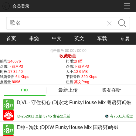
会员登录
首页
串烧
中文
英文
车载
专属
点击播放
00:00
/
00:00
收藏歌曲
编号:
246676
扣币:
2H币
点击:
下载MP3
点击:
下载MP3
时长:
17:32:40
大小:
12.6 MB
试听音质:
64 Kbps
下载音质:
320 Kbps
点播量:
8096
栏目:
英文Prog
mix
最新上传
嗨友在听
DjVL - 守住初心 (Dj永龙 FunkyHouse Mix 粤语男)Q鼓
ID-252931 全部:3745 发布:2天前
有7631人听过
E神 - 淘汰 (DjXW FunkyHouse Mix 国语男)咚鼓