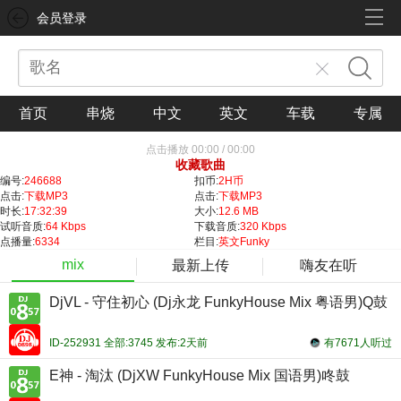
会员登录
首页
串烧
中文
英文
车载
专属
点击播放
00:00
/
00:00
收藏歌曲
编号:
246688
扣币:
2H币
点击:
下载MP3
点击:
下载MP3
时长:
17:32:39
大小:
12.6 MB
试听音质:
64 Kbps
下载音质:
320 Kbps
点播量:
6334
栏目:
英文Funky
mix
最新上传
嗨友在听
DjVL - 守住初心 (Dj永龙 FunkyHouse Mix 粤语男)Q鼓
ID-252931 全部:3745 发布:2天前
有7671人听过
E神 - 淘汰 (DjXW FunkyHouse Mix 国语男)咚鼓