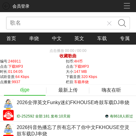
会员登录
首页
串烧
中文
英文
车载
专属
点击播放
00:00
/
00:00
收藏歌曲
编号:
246911
扣币:
4H币
点击:
下载MP3
点击:
下载MP3
时长:
01:04:05
大小:
147 MB
试听音质:
64 Kbps
下载音质:
320 Kbps
点播量:
9937
栏目:
车载串烧
djge
最新上传
嗨友在听
2026全弹英文Funky迷幻FKHOUSE咚鼓车载DJ串烧
ID-252592 全部:181 发布:10天前
有8618人听过
2026抖音热播忘了所有忘不了你中文FKHOUSE空灵
鼓车载DJ串烧