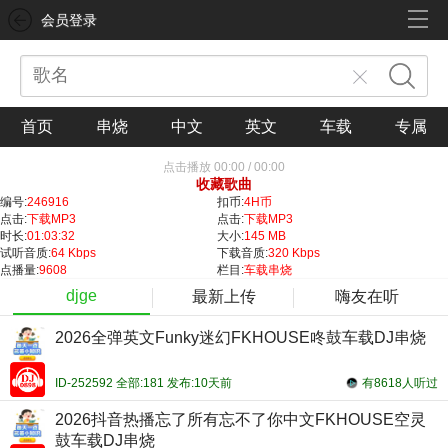
会员登录
首页
串烧
中文
英文
车载
专属
点击播放
00:00
/
00:00
收藏歌曲
编号:
246916
扣币:
4H币
点击:
下载MP3
点击:
下载MP3
时长:
01:03:32
大小:
145 MB
试听音质:
64 Kbps
下载音质:
320 Kbps
点播量:
9608
栏目:
车载串烧
djge
最新上传
嗨友在听
2026全弹英文Funky迷幻FKHOUSE咚鼓车载DJ串烧
ID-252592 全部:181 发布:10天前
有8618人听过
2026抖音热播忘了所有忘不了你中文FKHOUSE空灵
鼓车载DJ串烧