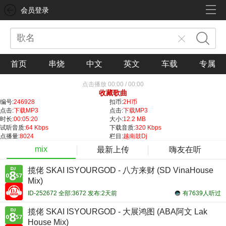
会员登录
首页
串烧
中文
英文
车载
专属
点击播放
00:00
/
00:00
收藏歌曲
编号:
246928
扣币:
2H币
点击:
下载MP3
点击:
下载MP3
时长:
00:05:20
大小:
12.2 MB
试听音质:
64 Kbps
下载音质:
320 Kbps
点播量:
8024
栏目:
越南鼓Dj
mix
最新上传
嗨友在听
揽佬 SKAI ISYOURGOD - 八方来财 (SD VinaHouse
Mix)
ID-252672 全部:3672 发布:2天前
有7639人听过
揽佬 SKAI ISYOURGOD - 大展鸿图 (ABA阿文 Lak
House Mix)