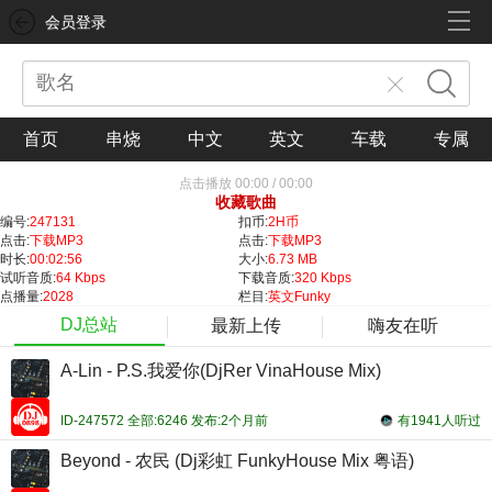
会员登录
首页
串烧
中文
英文
车载
专属
点击播放
00:00
/
00:00
收藏歌曲
编号:
247131
扣币:
2H币
点击:
下载MP3
点击:
下载MP3
时长:
00:02:56
大小:
6.73 MB
试听音质:
64 Kbps
下载音质:
320 Kbps
点播量:
2028
栏目:
英文Funky
DJ总站
最新上传
嗨友在听
A-Lin - P.S.我爱你(DjRer VinaHouse Mix)
ID-247572 全部:6246 发布:2个月前
有1941人听过
Beyond - 农民 (Dj彩虹 FunkyHouse Mix 粤语)