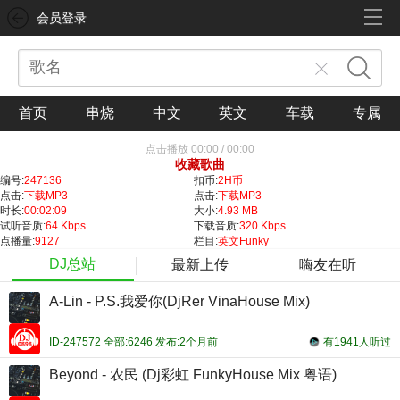
会员登录
首页
串烧
中文
英文
车载
专属
点击播放
00:00
/
00:00
收藏歌曲
编号:
247136
扣币:
2H币
点击:
下载MP3
点击:
下载MP3
时长:
00:02:09
大小:
4.93 MB
试听音质:
64 Kbps
下载音质:
320 Kbps
点播量:
9127
栏目:
英文Funky
DJ总站
最新上传
嗨友在听
A-Lin - P.S.我爱你(DjRer VinaHouse Mix)
ID-247572 全部:6246 发布:2个月前
有1941人听过
Beyond - 农民 (Dj彩虹 FunkyHouse Mix 粤语)