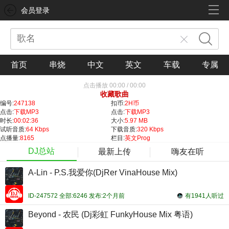
会员登录
首页
串烧
中文
英文
车载
专属
点击播放
00:00
/
00:00
收藏歌曲
编号:
247138
扣币:
2H币
点击:
下载MP3
点击:
下载MP3
时长:
00:02:36
大小:
5.97 MB
试听音质:
64 Kbps
下载音质:
320 Kbps
点播量:
8165
栏目:
英文Prog
DJ总站
最新上传
嗨友在听
A-Lin - P.S.我爱你(DjRer VinaHouse Mix)
ID-247572 全部:6246 发布:2个月前
有1941人听过
Beyond - 农民 (Dj彩虹 FunkyHouse Mix 粤语)