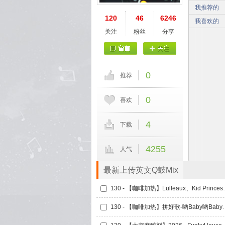
我推荐的
120
46
6246
我喜欢的
关注
粉丝
分享
0
推荐
0
喜欢
4
下载
4255
人气
最新上传英文Q鼓Mix
130 - 【咖啡加热】Lulleaux、Ki
130 - 【咖啡加热】拼好歌-哟Baby哟B