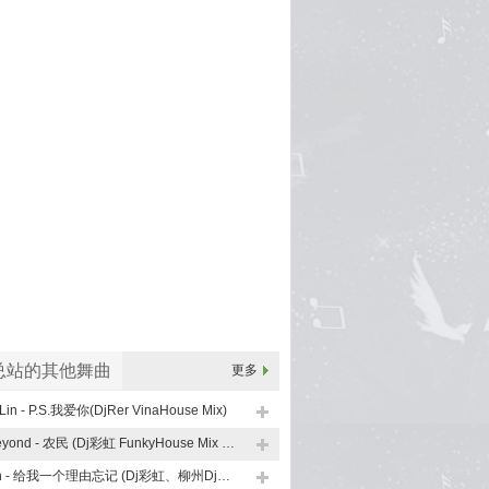
总站的其他舞曲
更多
Lin - P.S.我爱你(DjRer VinaHouse Mix)
Beyond - 农民 (Dj彩虹 FunkyHouse Mix 粤语)
En - 给我一个理由忘记 (Dj彩虹、柳州Dj子靖 FunkyHouse Mix)