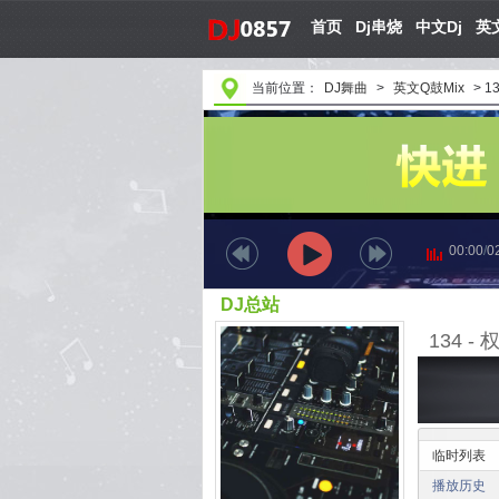
首页
Dj串烧
中文Dj
英文
当前位置：
DJ舞曲
>
英文Q鼓Mix
>
1
00:00
/
0
DJ总站
134 -
临时列表
播放历史