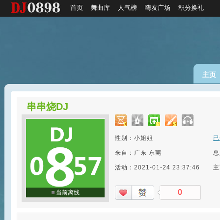
首页
舞曲库
人气榜
嗨友广场
积分换礼
主页
串串烧DJ
性别：小姐姐
已
来自：广东 东莞
总
活动：2021-01-24 23:37:46
主
0
当前离线