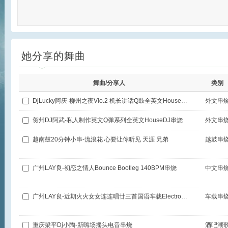
她分享的舞曲
舞曲/分享人
类别
DjLucky阿庆-柳州之夜Vlo.2 机长讲话Q鼓全英文HouseDJ串烧
外文串
贺州DJ阿武-私人制作英文Q弹系列全英文HouseDJ串烧
外文串
越南鼓20分钟小串-流浪花 心要让你听见 天涯 兄弟
越鼓串
广州LAY良-初恋之情人Bounce Bootleg 140BPM串烧
中文串
广州LAY良-近期火火女女连连唱廿三首国语车载Electro串烧
车载串
重庆梁平Dj小陶-新嗨场摇头电音串烧
酒吧潮