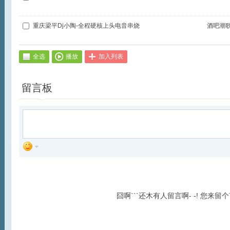
重庆梁平Dj小陶-全程硬核上头电音串烧
酒吧潮
全选
播放
加入列表
留言板
囧啊```还木有人留言啊- -! 您来留