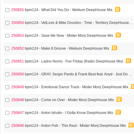
250855
bpm124 - What Did You Do - Weikum DeepHouse Mix
250854
bpm124 - VetLove & Mike Drozdov - Time - Territory DeepHouse Mix
250853
bpm124 - Save Me Now - Mister Monj DeepHouse Mix
250852
bpm124 - Make It Groove - Weikum DeepHouse Mix
250851
bpm124 - Ladno Norris - Fun Friday (Radio DeepHouse Mix)
250850
bpm124 - GRAY, Sergio Pardo & Frank Beat feat. Anyd - Just Do It DeepHouse Mix
250849
bpm124 - Emotional Dance Track - Mister Monj DeepHouse Mix
250848
bpm124 - Come on Over - Mister Monj DeepHouse Mix
250847
bpm124 - Anton Ishutin - I Gotta Know DeepHouse Mix
250846
bpm124 - Anton Fish - This Real - Mister Monj DeepHouse Mix