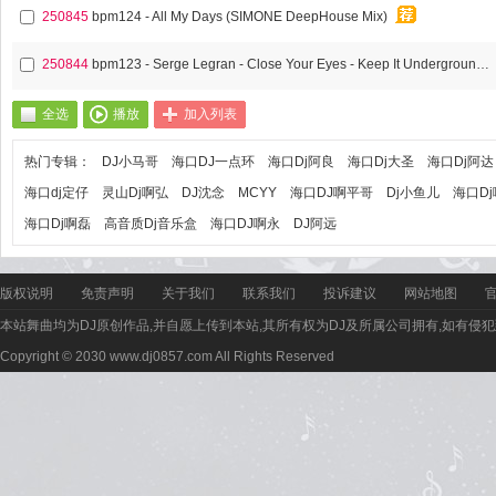
250845
bpm124 - All My Days (SIMONE DeepHouse Mix)
250844
bpm123 - Serge Legran - Close Your Eyes - Keep It Underground DeepHouse Mix
全选
播放
加入列表
热门专辑：
DJ小马哥
海口DJ一点环
海口Dj阿良
海口Dj大圣
海口Dj阿达
海口dj定仔
灵山Dj啊弘
DJ沈念
MCYY
海口DJ啊平哥
Dj小鱼儿
海口D
海口Dj啊磊
高音质Dj音乐盒
海口DJ啊永
DJ阿远
版权说明
免责声明
关于我们
联系我们
投诉建议
网站地图
本站舞曲均为DJ原创作品,并自愿上传到本站,其所有权为DJ及所属公司拥有,如有侵犯
Copyright © 2030 www.dj0857.com All Rights Reserved