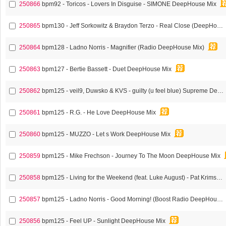
250866
bpm92 - Toricos - Lovers In Disguise - SIMONE DeepHouse Mix
250865
bpm130 - Jeff Sorkowitz & Braydon Terzo - Real Close (DeepHouse Mix)
250864
bpm128 - Ladno Norris - Magnifier (Radio DeepHouse Mix)
250863
bpm127 - Bertie Bassett - Duet DeepHouse Mix
250862
bpm125 - veil9, Duwsko & KVS - guilty (u feel blue) Supreme DeepHouse Mix
250861
bpm125 - R.G. - He Love DeepHouse Mix
250860
bpm125 - MUZZO - Let s Work DeepHouse Mix
250859
bpm125 - Mike Frechson - Journey To The Moon DeepHouse Mix
250858
bpm125 - Living for the Weekend (feat. Luke August) - Pat Krimso DeepHouse Mix
250857
bpm125 - Ladno Norris - Good Morning! (Boost Radio DeepHouse Mix)
250856
bpm125 - Feel UP - Sunlight DeepHouse Mix