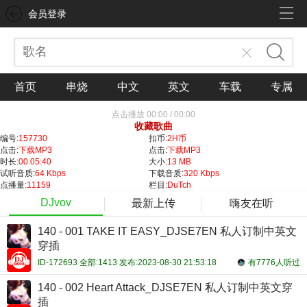
会员登录
首页
串烧
中文
英文
车载
专属
点击播放
00:00
/
00:00
收藏歌曲
编号:
157730
扣币:
2H币
点击:
下载MP3
点击:
下载MP3
时长:
00:05:40
大小:
13 MB
试听音质:
64 Kbps
下载音质:
320 Kbps
点播量:
11159
栏目:
DuTch
DJvov
最新上传
嗨友在听
140 - 001 TAKE IT EASY_DJSE7EN 私人订制中英文
穿插
ID-172693 全部:1413 发布:2023-08-30 21:53:18
有7776人听过
140 - 002 Heart Attack_DJSE7EN 私人订制中英文穿
插