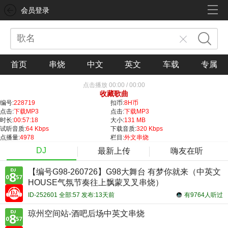
会员登录
首页
串烧
中文
英文
车载
专属
点击播放
00:00
/
00:00
收藏歌曲
编号:
228719
扣币:
8H币
点击:
下载MP3
点击:
下载MP3
时长:
00:57:18
大小:
131 MB
试听音质:
64 Kbps
下载音质:
320 Kbps
点播量:
4978
栏目:
外文串烧
DJ
最新上传
嗨友在听
【编号G98-260726】G98大舞台 有梦你就来（中英文
HOUSE气氛节奏往上飘蒙叉叉串烧）
ID-252601 全部:57 发布:13天前
有9764人听过
琼州空间站-酒吧后场中英文串烧