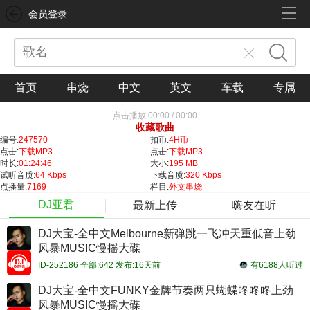
会员登录
首页
串烧
中文
英文
车载
专属
点击播放
00:00
/
00:00
收藏歌曲
编号:
247570
扣币:
4H币
点击:
下载MP3
点击:
下载MP3
时长:
01:24:46
大小:
195 MB
试听音质:
64 Kbps
下载音质:
320 Kbps
点播量:
7169
栏目:
外文串烧
DJ亚君
最新上传
嗨友在听
DJ大宝-全中文Melbourne新弹跳一飞冲天重低音上劲
风暴MUSIC慢摇大碟
ID-252186 全部:642 发布:16天前
有6188人听过
DJ大宝-全中文FUNKY金牌节奏两只蝴蝶咚咚咚上劲
风暴MUSIC慢摇大碟