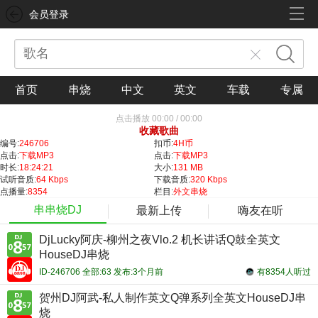
会员登录
首页
串烧
中文
英文
车载
专属
点击播放
00:00
/
00:00
收藏歌曲
编号:
246706
扣币:
4H币
点击:
下载MP3
点击:
下载MP3
时长:
18:24:21
大小:
131 MB
试听音质:
64 Kbps
下载音质:
320 Kbps
点播量:
8354
栏目:
外文串烧
串串烧DJ
最新上传
嗨友在听
DjLucky阿庆-柳州之夜Vlo.2 机长讲话Q鼓全英文
HouseDJ串烧
ID-246706 全部:63 发布:3个月前
有8354人听过
贺州DJ阿武-私人制作英文Q弹系列全英文HouseDJ串
烧