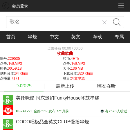
会员登录
首页
串烧
中文
英文
车载
专属
点击播放
00:00
/
00:00
收藏歌曲
编号:
229535
扣币:
4H币
点击:
下载MP3
点击:
下载MP3
时长:
00:59:18
大小:
136 MB
试听音质:
64 Kbps
下载音质:
320 Kbps
点播量:
7171
栏目:
外文串烧
DJ2025
最新上传
嗨友在听
美托咪酯 闽东迷幻FunkyHouse咚鼓串烧
ID-241271 全部:559 发布:7个月前
有7578人听过
COCO吧极品全英文CLUB慢摇串烧