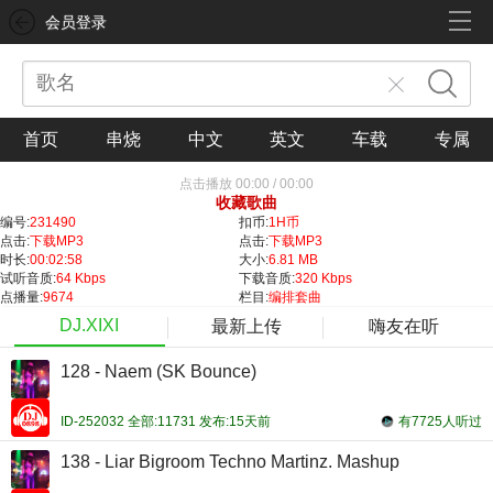
会员登录
首页
串烧
中文
英文
车载
专属
点击播放
00:00
/
00:00
收藏歌曲
编号:
231490
扣币:
1H币
点击:
下载MP3
点击:
下载MP3
时长:
00:02:58
大小:
6.81 MB
试听音质:
64 Kbps
下载音质:
320 Kbps
点播量:
9674
栏目:
编排套曲
DJ.XIXI
最新上传
嗨友在听
128 - Naem (SK Bounce)
ID-252032 全部:11731 发布:15天前
有7725人听过
138 - Liar Bigroom Techno Martinz. Mashup