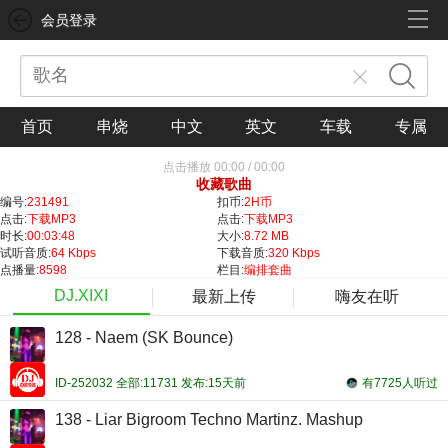
会员登录
首页
串烧
中文
英文
车载
专属
点击播放
00:00
/
00:00
收藏歌曲
编号:
231491
扣币:
2H币
点击:
下载MP3
点击:
下载MP3
时长:
00:03:48
大小:
8.72 MB
试听音质:
64 Kbps
下载音质:
320 Kbps
点播量:
8598
栏目:
编排套曲
DJ.XIXI
最新上传
嗨友在听
128 - Naem (SK Bounce)
ID-252032 全部:11731 发布:15天前
有7725人听过
138 - Liar Bigroom Techno Martinz. Mashup