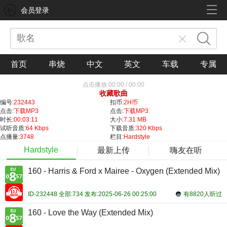
会员登录
首页
串烧
中文
英文
车载
专属
点击播放
00:00
/
00:00
收藏歌曲
编号:
232443
扣币:
2H币
点击:
下载MP3
点击:
下载MP3
时长:
00:03:11
大小:
7.31 MB
试听音质:
64 Kbps
下载音质:
320 Kbps
点播量:
3748
栏目:
Hardstyle
Hardstyle
最新上传
嗨友在听
160 - Harris & Ford x Mairee - Oxygen (Extended Mix)
ID-232448 全部:734 发布:2025-06-26 00:25:00
有8820人听过
160 - Love the Way (Extended Mix)