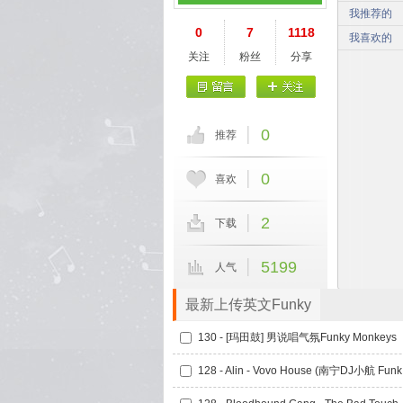
我推荐的
0
7
1118
我喜欢的
关注
粉丝
分享
0
推荐
0
喜欢
2
下载
5199
人气
最新上传英文Funky
130 - [玛田鼓] 男说唱气氛Funky Monkeys
128