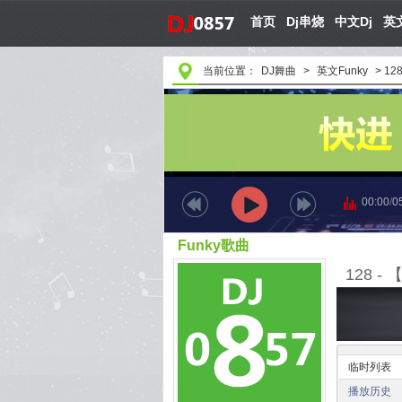
首页
Dj串烧
中文Dj
英文
当前位置：
DJ舞曲
>
英文Funky
>
12
00:00
/
0
Funky歌曲
临时列表
播放历史