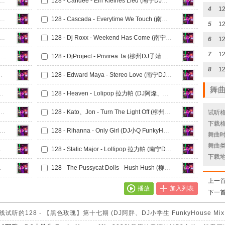
dhound Gang - The Bad Touch (DJ糖果、DJ小航 FunkyHouse Mix)
128 - Candee - Ein Kleines Lied (南宁DJ小航 FunkyHouse Mix)
4
t Ge t You Out Of My Head (南宁DJ小航 FunkyHouse Mix)
128 - Cascada - Everytime We Touch (南宁DJ小航 FunkyHouse Mix)
5
rlie Puth - Attention (南宁DJ小航 FunkyHouse Mix)
128 - Dj Roxx - Weekend Has Come (南宁DJ小航 FunkyHouse Mix)
6
7
128 - Dj Sanny - Fiesta Reggaeton (南宁DJ小航 FunkyHouse Mix)
128 - DjProject - Privirea Ta (柳州DJ子靖 FunkyHouse Mix)
8
Welt (南宁DJ小航 FunkyHouse Mix)
128 - Edward Maya - Stereo Love (南宁DJ小航 FunkyHouse Mix)
舞
Ring My Bells (南宁DJ小航 FunkyHouse Mix)
128 - Heaven - Lolipop 拉力帕 (DJ阿燦、DJ小航 FunkyHouse Mix)
 - Wanna Be A Star 我的披萨 (南宁DJ小航 FunkyHouse Mix)
128 - Kato、Jon - Turn The Light Off (柳州DJ子靖 FunkyHouse Mix)
试听格
下载格
- Kid Cudi - Day N Nite (南宁DJ小航 FunkyHouse Mix)
128 - Rihanna - Only Girl (DJ小Q FunkyHouse Mix)
舞曲时长
舞曲类
unkyHouse Mix)
128 - Static Major - Lollipop 拉力帕 (南宁DJ小航 FunkyHouse Mix)
下载
unkyHouse Mix)
128 - The Pussycat Dolls - Hush Hush (柳州DJ子靖 FunkyHouse Mix)
上一
播放
加入列表
下一
128 - 【黑色玫瑰】第十七期 (DJ阿胖、DJ小学生 FunkyHouse M