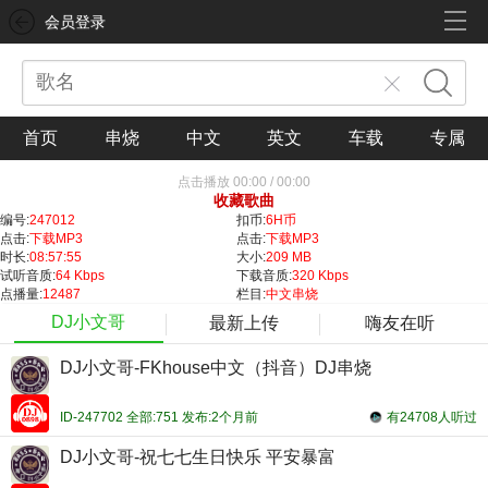
会员登录
首页
串烧
中文
英文
车载
专属
点击播放
00:00
/
00:00
收藏歌曲
编号:
247012
扣币:
6H币
点击:
下载MP3
点击:
下载MP3
时长:
08:57:55
大小:
209 MB
试听音质:
64 Kbps
下载音质:
320 Kbps
点播量:
12487
栏目:
中文串烧
DJ小文哥
最新上传
嗨友在听
DJ小文哥-FKhouse中文（抖音）DJ串烧
ID-247702 全部:751 发布:2个月前
有24708人听过
DJ小文哥-祝七七生日快乐 平安暴富