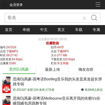
会员登录
首页
串烧
中文
英文
车载
专属
点击播放
00:00
/
00:00
收藏歌曲
编号:
247016
扣币:
4H币
点击:
下载MP3
点击:
下载MP3
时长:
09:27:42
大小:
277 MB
试听音质:
64 Kbps
下载音质:
320 Kbps
点播量:
5268
栏目:
中文串烧
贵州DJ禹豪
最新上传
嗨友在听
思南Dj禹豪-国粤语Bootleg音乐我的头发是真发超长弹
跳专辑
ID-252187 全部:234 发布:17天前
有3948人听过
思南Dj禹豪-国粤语Melbourne音乐离开我的依赖Vs你
瞒我瞒包房跳舞专辑