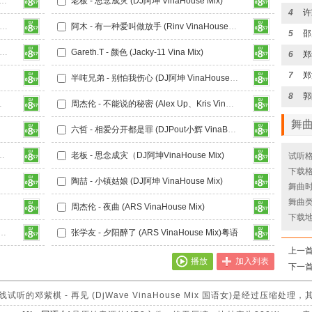
 ISYOURGOD - 八方来财 (SD VinaHouse Mix)
老板 - 思念成灾 (DJ阿坤 VinaHouse Mix)
4
- 失恋阵线联盟 (Makara Mixsing VinaHouse Mix)
阿木 - 有一种爱叫做放手 (Rinv VinaHouse Mix)
5
魔法 - 想把哥哥追 (DJWilliam威廉 VinaHouse Mix)
Gareth.T - 颜色 (Jacky-11 Vina Mix)
6
7
半吨兄弟 - 别怕我伤心 (DJ阿坤 VinaHouse Mix)
8
use Mix)
周杰伦 - 不能说的秘密 (Alex Up、Kris VinaHouse Mix国语男)
舞
六哲 - 相爱分开都是罪 (DJPout小辉 VinaBounce Mix)
你别走太快 (VinaHouse Mix)
老板 - 思念成灾（DJ阿坤VinaHouse Mix)
试听格
下载格
陶喆 - 小镇姑娘 (DJ阿坤 VinaHouse Mix)
舞曲时长
舞曲类
语男)
周杰伦 - 夜曲 (ARS VinaHouse Mix)
下载
个伤心的理由 (ARS VinaHouse Mix)
张学友 - 夕阳醉了 (ARS VinaHouse Mix)粤语
上一
播放
加入列表
下一
的邓紫棋 - 再见 (DjWave VinaHouse Mix 国语女)是经过压缩处