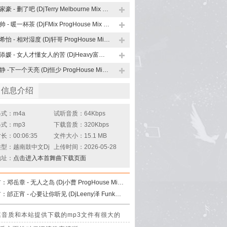
许家豪 - 删了吧 (DjTerry Melbourne Mix 国语男)
邵帅 - 暖一杯茶 (DjFMix ProgHouse Mix 国语男)
郑希怡 - 相对湿度 (Dj轩哥 ProgHouse Mix 粤语女)
郑添媛 - 女人才懂女人的苦 (DjHeavy富富 Disco Rmx 2026)
郭静 -下一个天亮 (Dj恒少 ProgHouse Mix 国语女)
曲信息介绍
式：m4a
试听音质：64Kbps
式：mp3
下载音质：320Kbps
：00:06:35
文件大小：15.1 MB
型：越南鼓中文Dj
上传时间：2026-05-28
地址：
点击进入本首舞曲下载页面
首：
邓岳章 - 无人之岛 (Dj小曹 ProgHouse Mix 国语男)
首：
邰正宵 - 心要让你听见 (DjLeeny泽 FunkyHouse Mix 国语男)Q鼓
理，其音质和本站提供下载的mp3文件有很大的