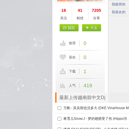
我推荐的
18
41
7205
我喜欢的
关注
粉丝
分享
0
推荐
0
喜欢
1
下载
419
人气
最新上传越南鼓中文Dj
万豹
蒋雪儿Snow.J - 梦的翅膀受了伤 (Hippo河