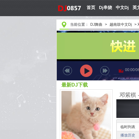
首页
Dj串烧
中文Dj
英文
当前位置：
DJ舞曲
>
越南鼓中文Dj
>
00:00
/
0
最新DJ下载
邓紫棋 -
临时列表
播放历史