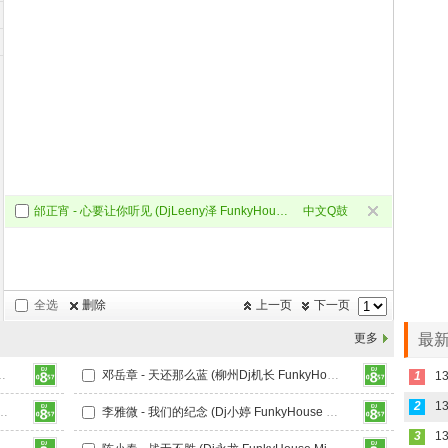
邰正宵 - 心要让你听见 (DjLeeny泽 FunkyHouse Mix 国语男)Q鼓
中文Q鼓
Mix
全选
删除
上一页
下一页
更多
最新
unkyHouse Mix Q鼓)
邓岳章 - 天还那么蓝 (柳州Dj机长 FunkyHouse Mix Q鼓)
1
2
州Dj机长 FunkyHouse Mix Q鼓)
李雅微 - 我们的纪念 (Dj小婷 FunkyHouse Mix Q鼓)
3