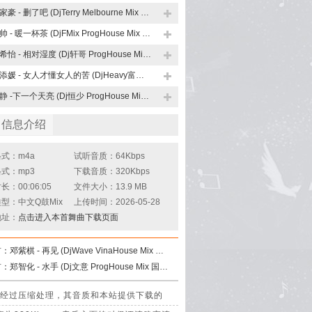
许家豪 - 删了吧 (DjTerry Melbourne Mix 国语男)
邵帅 - 暖一杯茶 (DjFMix ProgHouse Mix 国语男)
郑希怡 - 相对湿度 (Dj轩哥 ProgHouse Mix 粤语女)
郑添媛 - 女人才懂女人的苦 (DjHeavy富富 Disco Rmx 2026)
郭静 -下一个天亮 (Dj恒少 ProgHouse Mix 国语女)
曲信息介绍
式：m4a
试听音质：64Kbps
式：mp3
下载音质：320Kbps
：00:06:05
文件大小：13.9 MB
型：中文Q鼓Mix
上传时间：2026-05-28
地址：
点击进入本首舞曲下载页面
首：
邓紫棋 - 再见 (DjWave VinaHouse Mix 国语女)
首：
郑智化 - 水手 (Dj文意 ProgHouse Mix 国语男)
)Q鼓是经过压缩处理，其音质和本站提供下载的