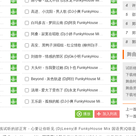
unkyHouse Mix Q鼓)
陈小春 - 战无不胜 (Dj永龙 FunkyHouse Mix粤语男)Q鼓
4
Dj阿啵啵 FunkyHouse Mix Q鼓)
高进、小沈阳 - 男人歌 (DJ小爽 FunkyHouse Mix Q鼓)
5
白小白 - 人生路漫漫 (DjBuye FunkyHouse Mix Q鼓)
白玛多吉 - 梦回云南 (Dj阿良 FunkyHouse Mix Q鼓)
6
7
为爱痴狂 (柳州Dj子靖 FunkyHouse Mix Q鼓)
阿桑 - 寂寞在唱歌 (Dj小婷 FunkyHouse Mix Q鼓)
8
Dj小婷 FunkyHouse 粤语 Mix Q鼓)
高安、黑鸭子演唱组 - 红尘情歌 (柳州Dj子靖 FunkyHouse Mix Q鼓)
舞
unkyHouse Mix Q鼓)
刘德华 - 情感的禁区 (DjGk小明 FunkyHouse Mix 粤语)Q鼓
半壶纱 (DjBuye FunkyHouse Mix Q鼓)
大头针 - 当我娶过她 (Dj卜也 FunkyHouse Mix Q鼓)
试听格
下载格
神 - 陪你到底 (DJ小爽 FunkyHouse Mix Q鼓)
Beyond - 灰色轨迹 (Dj阿衍 FunkyHouse Mix 粤语 Q鼓)
舞曲时长
舞曲类
En - 开始懂了 (DjK2 FunkyHouse Mix 粤语 Q鼓)
汤潮 - 爱大了受伤了 (Dj永龙 FunkyHouse Mix Q鼓)
下载
e FunkyHouse Mix Q鼓)
王乐蔚 - 孤独的船 (DJ小爽 FunkyHouse Mix Q鼓)
上一
播放
加入列表
下一
邰正宵 - 心要让你听见 (DjLeeny泽 FunkyHouse Mix 国语男