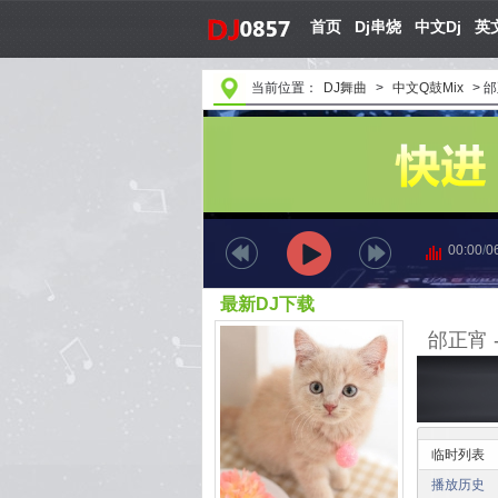
首页
Dj串烧
中文Dj
英文
当前位置：
DJ舞曲
>
中文Q鼓Mix
>
邰
00:00
/
0
最新DJ下载
临时列表
播放历史