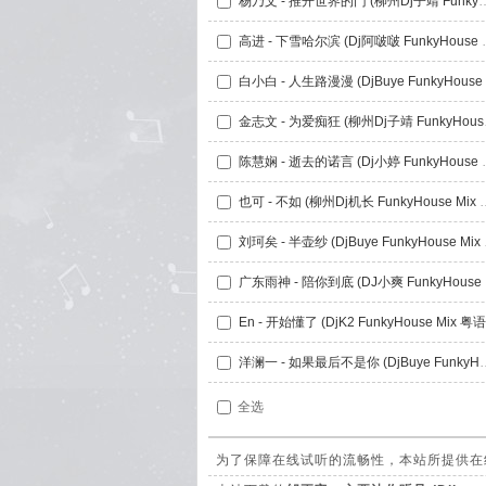
杨乃文 - 推开世界的门 (柳州Dj子靖 F
高进 - 下雪哈尔滨 (
金志文 - 
陈慧娴 - 逝去的诺言 (
也可 - 不如 (柳州Dj机长 F
刘珂矣 - 
广东雨
洋澜一 - 如果最后不是你 (DjBuy
全选
为了保障在线试听的流畅性，本站所提供在线试听的