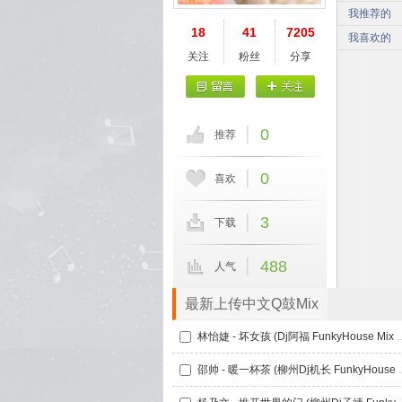
我推荐的
18
41
7205
我喜欢的
关注
粉丝
分享
0
推荐
0
喜欢
3
下载
488
人气
最新上传中文Q鼓Mix
林怡婕 - 坏女孩 (Dj阿福 F
邵帅 - 暖一杯茶 (柳