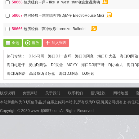
58668
包房经典 - 弹－like_a_west_star电旋童说跳动
58667
包房经典 - 弹跳唱腔男(DjM仔 ElectroHouse Mix)
58666
包房经典 - 弹冲欢乐Lorenzo_Ballerini_
全选
播放
加入列表
热门专辑：
DJ小马哥
海口DJ一点环
海口Dj阿良
海口Dj大圣
海口Dj阿达
海口dj定仔
灵山Dj啊弘
DJ沈念
MCYY
海口DJ啊平哥
Dj小鱼儿
海口D
海口Dj啊磊
高音质Dj音乐盒
海口DJ啊永
DJ阿远
版权说明
免责声明
关于我们
联系我们
投诉建议
网站地图
本站舞曲均为DJ原创作品,并自愿上传到本站,其所有权为DJ及所属公司拥有,如有侵犯
Copyright © 2030 www.dj0857.com All Rights Reserved