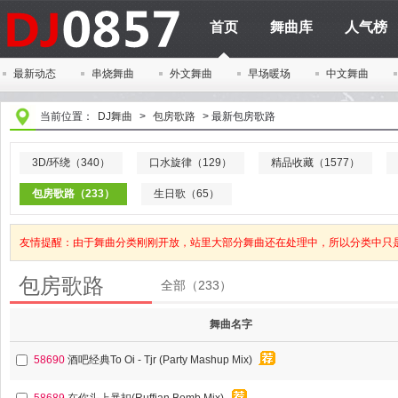
首页
舞曲库
人气榜
最新动态
串烧舞曲
外文舞曲
早场暖场
中文舞曲
当前位置：
DJ舞曲
>
包房歌路
>
最新包房歌路
3D/环绕（340）
口水旋律（129）
精品收藏（1577）
包房歌路（233）
生日歌（65）
友情提醒：由于舞曲分类刚刚开放，站里大部分舞曲还在处理中，所以分类中只
包房歌路
全部（233）
舞曲名字
58690
酒吧经典To Oi - Tjr (Party Mashup Mix)