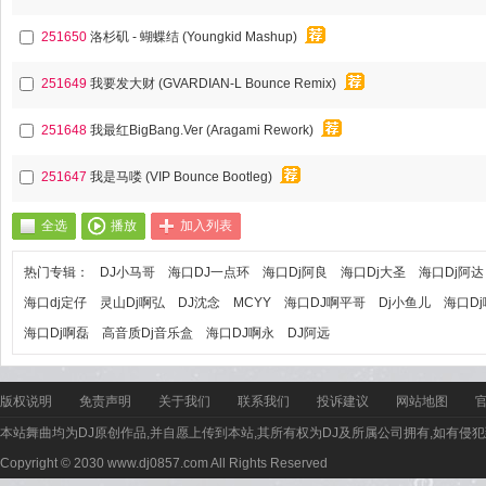
251650
洛杉矶 - 蝴蝶结 (Youngkid Mashup)
251649
我要发大财 (GVARDIAN-L Bounce Remix)
251648
我最红BigBang.Ver (Aragami Rework)
251647
我是马喽 (VIP Bounce Bootleg)
全选
播放
加入列表
热门专辑：
DJ小马哥
海口DJ一点环
海口Dj阿良
海口Dj大圣
海口Dj阿达
海口dj定仔
灵山Dj啊弘
DJ沈念
MCYY
海口DJ啊平哥
Dj小鱼儿
海口D
海口Dj啊磊
高音质Dj音乐盒
海口DJ啊永
DJ阿远
版权说明
免责声明
关于我们
联系我们
投诉建议
网站地图
本站舞曲均为DJ原创作品,并自愿上传到本站,其所有权为DJ及所属公司拥有,如有侵犯
Copyright © 2030 www.dj0857.com All Rights Reserved