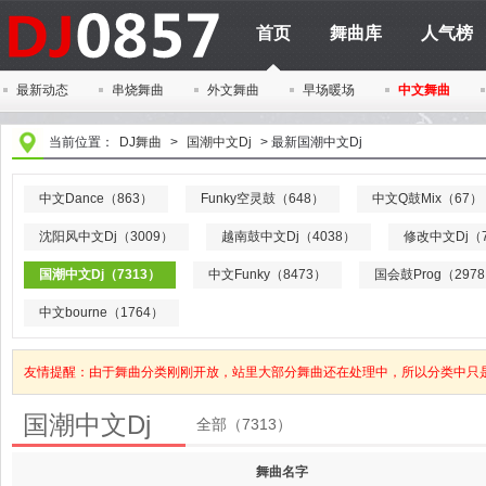
首页
舞曲库
人气榜
最新动态
串烧舞曲
外文舞曲
早场暖场
中文舞曲
当前位置：
DJ舞曲
>
国潮中文Dj
>
最新国潮中文Dj
中文Dance（863）
Funky空灵鼓（648）
中文Q鼓Mix（67）
沈阳风中文Dj（3009）
越南鼓中文Dj（4038）
修改中文Dj（7
国潮中文Dj（7313）
中文Funky（8473）
国会鼓Prog（297
中文bourne（1764）
友情提醒：由于舞曲分类刚刚开放，站里大部分舞曲还在处理中，所以分类中只
国潮中文Dj
全部（7313）
舞曲名字