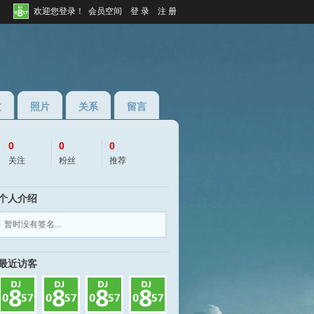
欢迎您登录！
会员空间
登 录
注 册
过
照片
关系
留言
0
0
0
关注
粉丝
推荐
个人介绍
◆
◆
暂时没有签名...
J2026
最近访客