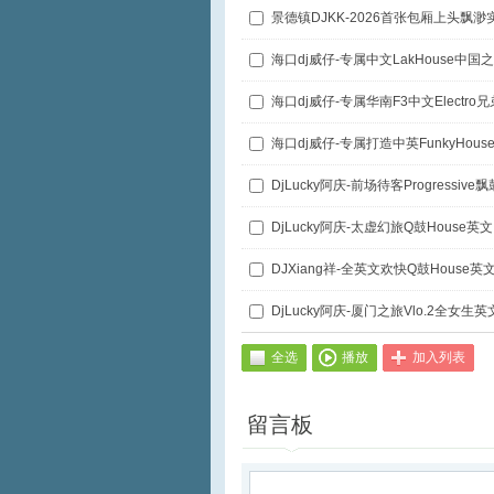
海口dj威仔-专属中文LakHouse中国之
海口dj威仔-专属华南F3中文Electr
海口dj威仔-专属打造中英FunkyHou
DjLucky阿庆-前场待客Progressive飘
DjLucky阿庆-太虚幻旅Q鼓House英
DJXiang祥-全英文欢快Q鼓House英
DjLucky阿庆-厦门之旅Vlo.2全女生英
全选
播放
加入列表
留言板