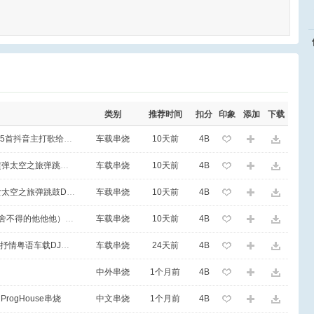
类别
推荐时间
扣分
印象
添加
下载
全程抖音热播热舞140Bounce中英文25首抖音主打歌给力商业DJ串烧
车载串烧
10天前
4B
2026全英文LakHouse音乐气氛说唱超弹太空之旅弹跳鼓DJ串烧
车载串烧
10天前
4B
2026全英文LakHouse音乐气氛调皮女太空之旅弹跳鼓DJ串烧
车载串烧
10天前
4B
2026抖音热播（我在月光下许过情真 舍不得的他他他）中文Electro说唱旋律串烧
车载串烧
10天前
4B
DJ小学生-太空之旅精选22首FKhouse抒情粤语车载DJ串烧
车载串烧
24天前
4B
中外串烧
1个月前
4B
rogHouse串烧
中文串烧
1个月前
4B