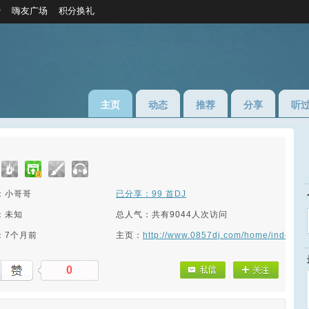
榜
嗨友广场
积分换礼
主页
动态
推荐
分享
听
：小哥哥
已分享：99 首DJ
：未知
总人气：共有9044人次访问
：7个月前
主页：
http://www.0857dj.com/home/index/D
0