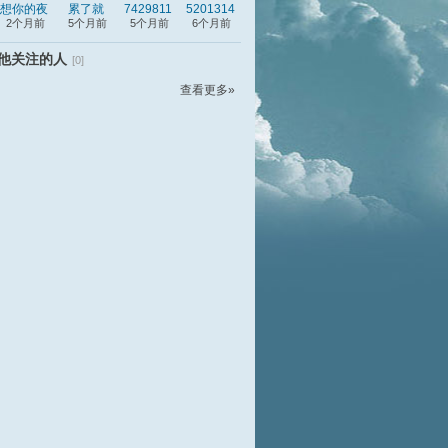
想你的夜
累了就
7429811
5201314
116
wzm
2个月前
5个月前
5个月前
6个月前
他关注的人
[0]
查看更多»