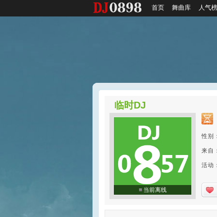
首页
舞曲库
人气
临时DJ
性别
来自
活动
当前离线